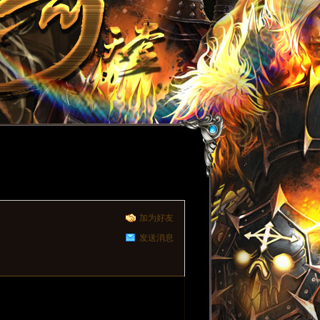
加为好友
发送消息