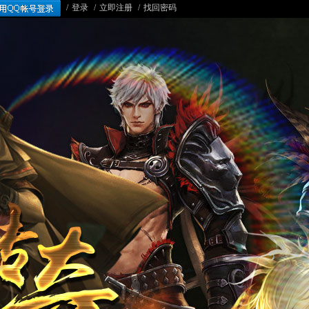
/
登录
/
立即注册
/
找回密码