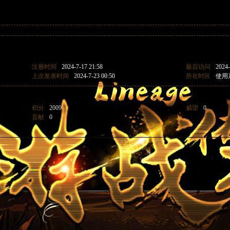
注册时间
2024-7-17 21:58
最后访问
2024-
上次发表时间
2024-7-23 00:50
所在时区
使用
积分
2009
威望
0
贡献
0