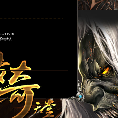
7-23 15:38
系统默认